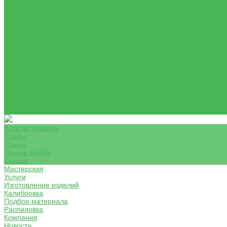
Компания
Новости
Статьи
Отзывы
Политика конфиденциальности
Сертификаты
Фотогалерея
Помощь
Покупки
Условия оплаты
Условия доставки
Вопрос - ответ
Бренды
Контакты
Каталог товаров
Слэбы
Спилы
Тонкие слэбы
Скидки
Мастерская
Услуги
Изготовление изделий
Калибровка
Подбор материала
Распиловка
Компания
Новости