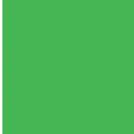
Подбор материала
Распиловка
Компания
Новости
Статьи
Отзывы
Политика конфиденциальности
Сертификаты
Фотогалерея
Помощь
Покупки
Условия оплаты
Условия доставки
Вопрос - ответ
Бренды
Контакты
...
Каталог товаров
Слэбы
Спилы
Тонкие слэбы
Скидки
Мастерская
Услуги
Изготовление изделий
Калибровка
Подбор материала
Распиловка