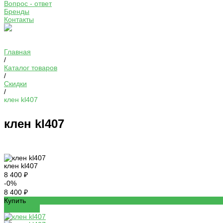
Вопрос - ответ
Бренды
Контакты
Главная
/
Каталог товаров
/
Скидки
/
клен kl407
клен kl407
клен kl407
8 400 ₽
-0%
8 400 ₽
Купить
Добавлено