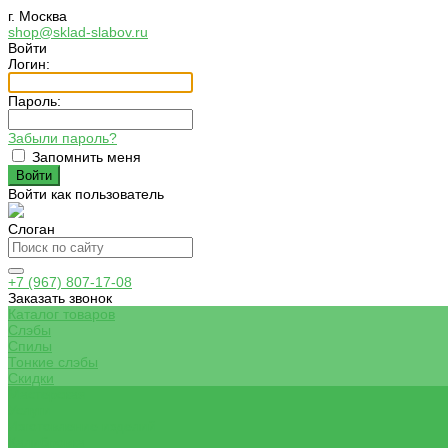
г. Москва
shop@sklad-slabov.ru
Войти
Логин:
Пароль:
Забыли пароль?
Запомнить меня
Войти как пользователь
Слоган
+7 (967) 807-17-08
Заказать звонок
Каталог товаров
Слэбы
Спилы
Тонкие слэбы
Скидки
Мастерская
Услуги
Изготовление изделий
Калибровка