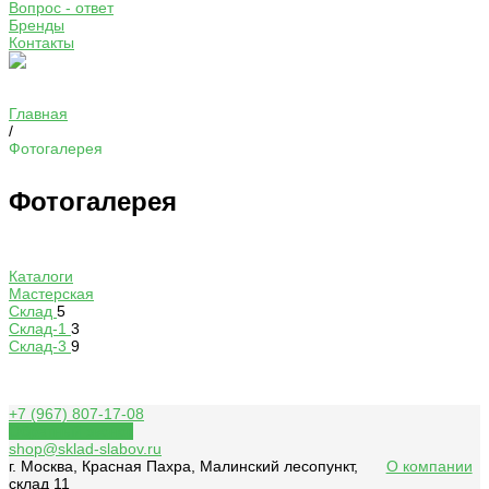
Вопрос - ответ
Бренды
Контакты
Главная
/
Фотогалерея
Фотогалерея
Каталоги
Мастерская
Склад
5
Склад-1
3
Склад-3
9
+7 (967) 807-17-08
Обратный звонок
shop@sklad-slabov.ru
г. Москва, Красная Пахра, Малинский лесопункт,
О компании
склад 11