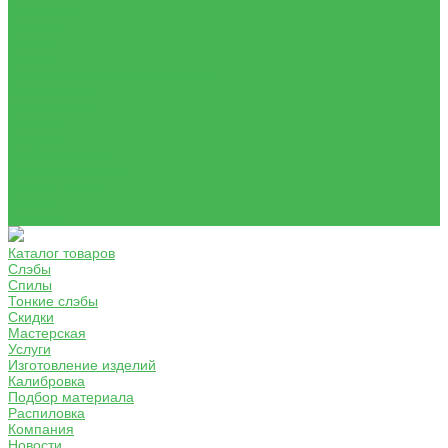
Компания
Новости
Статьи
Отзывы
Политика конфиденциальности
Сертификаты
Фотогалерея
Помощь
Покупки
Условия оплаты
Условия доставки
Вопрос - ответ
Бренды
Контакты
Каталог товаров
Слэбы
Спилы
Тонкие слэбы
Скидки
Мастерская
Услуги
Изготовление изделий
Калибровка
Подбор материала
Распиловка
Компания
Новости