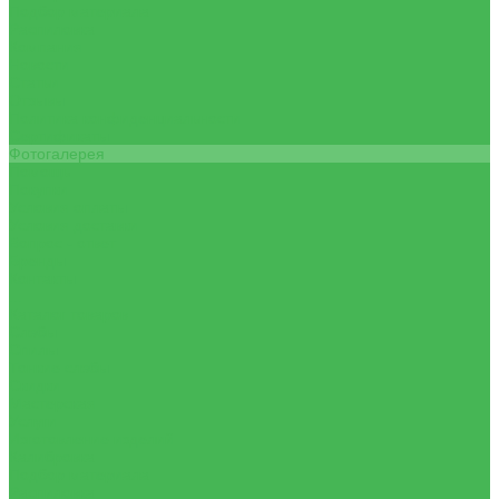
Подбор материала
Распиловка
Компания
Новости
Статьи
Отзывы
Политика конфиденциальности
Сертификаты
Фотогалерея
Помощь
Покупки
Условия оплаты
Условия доставки
Вопрос - ответ
Бренды
Контакты
...
Каталог товаров
Слэбы
Спилы
Тонкие слэбы
Скидки
Мастерская
Услуги
Изготовление изделий
Калибровка
Подбор материала
Распиловка