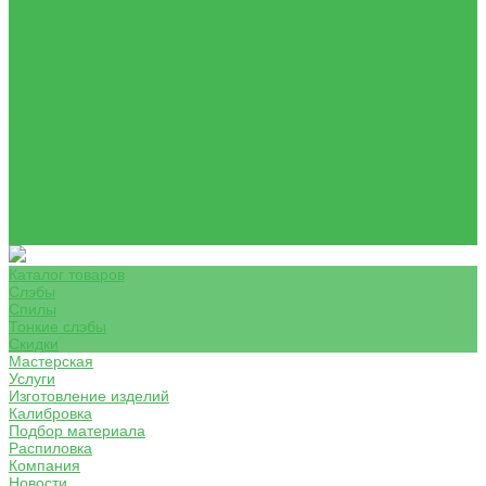
Компания
Новости
Статьи
Отзывы
Политика конфиденциальности
Сертификаты
Фотогалерея
Помощь
Покупки
Условия оплаты
Условия доставки
Вопрос - ответ
Бренды
Контакты
Каталог товаров
Слэбы
Спилы
Тонкие слэбы
Скидки
Мастерская
Услуги
Изготовление изделий
Калибровка
Подбор материала
Распиловка
Компания
Новости