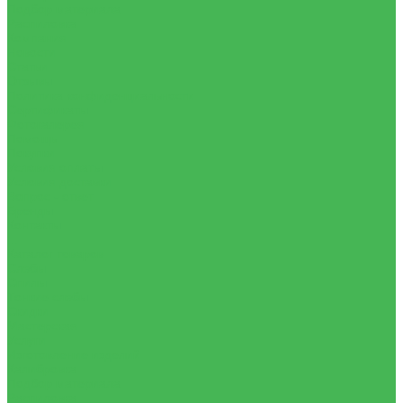
Подбор материала
Распиловка
Компания
Новости
Статьи
Отзывы
Политика конфиденциальности
Сертификаты
Фотогалерея
Помощь
Покупки
Условия оплаты
Условия доставки
Вопрос - ответ
Бренды
Контакты
...
Каталог товаров
Слэбы
Спилы
Тонкие слэбы
Скидки
Мастерская
Услуги
Изготовление изделий
Калибровка
Подбор материала
Распиловка