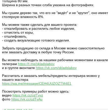
Толщина 80 мм.
Ширина в разных точках слэба указана на фотографиях.
Мы сушим дерево так, что его не "ведёт" и не "крутит", оно имеет
столярную влажность 8%.
Мы можем также сделать для вашего проекта:
- откалибровать и распилить любое изделие,
- отчистить от коры,
- отшлифовать,
- создать визуализацию готового изделия.
Забрать продукцию со склада в Москве можно самостоятельно
или заказать доставку в любую точку России.
Вы можете наблюдать за нашими рабочими моментами в канале
телеграм
https://t.me/skladslabov
и в группе вконтакте
https://vk.com/skladslabov
Рассчитать и заказать мебель/предметы интерьера можно у
нашего мастера
https://wa.me/message/CEH4UUZQZTM4E1
Посмотреть примеры работ можно здесь:
видео
https://vk.cc/cdTvvz
фото
https://vk.cc/cdTvAu