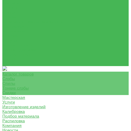
Компания
Новости
Статьи
Отзывы
Политика конфиденциальности
Сертификаты
Фотогалерея
Помощь
Покупки
Условия оплаты
Условия доставки
Вопрос - ответ
Бренды
Контакты
Каталог товаров
Слэбы
Спилы
Тонкие слэбы
Скидки
Мастерская
Услуги
Изготовление изделий
Калибровка
Подбор материала
Распиловка
Компания
Новости