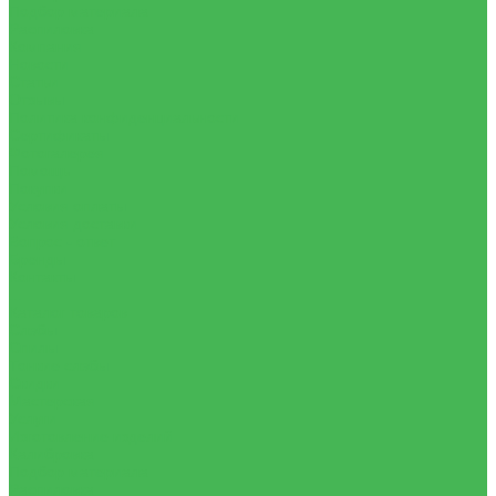
Подбор материала
Распиловка
Компания
Новости
Статьи
Отзывы
Политика конфиденциальности
Сертификаты
Фотогалерея
Помощь
Покупки
Условия оплаты
Условия доставки
Вопрос - ответ
Бренды
Контакты
...
Каталог товаров
Слэбы
Спилы
Тонкие слэбы
Скидки
Мастерская
Услуги
Изготовление изделий
Калибровка
Подбор материала
Распиловка