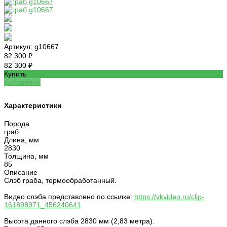
Артикул:
g10667
82 300 ₽
82 300 ₽
Купить
Добавлено
Характеристики
Порода
граб
Длина, мм
2830
Толщина, мм
85
Описание
Слэб граба, термообработанный.
Видео слэба представлено по ссылке:
https://vkvideo.ru/clip-
161898971_456240641
Высота данного слэба 2830 мм (2,83 метра).