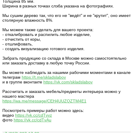
Толщина 85 мм.
Ширина в разных точках слэба указана на фотографиях.
Мы сушим дерево так, что его не "ведёт" и не "крутит", оно имеет
столярную влажность 8%.
Мы можем также сделать для вашего проекта:
- откалибровать и распилить любое изделие,
- отчистить от коры,
- отшлифовать,
- создать визуализацию готового изделия.
Забрать продукцию со склада в Москве можно самостоятельно
или заказать доставку в любую точку России.
Вы можете наблюдать за нашими рабочими моментами в канале
телеграм
https://t.me/skladslabov
и в группе вконтакте
https://vk.com/skladslabov
Рассчитать и заказать мебель/предметы интерьера можно у
нашего мастера
https://wa.me/message/CEH4UUZQZTM4E1
Посмотреть примеры работ можно здесь:
видео
https://vk.cc/cdTvvz
фото
https://vk.cc/cdTvAu